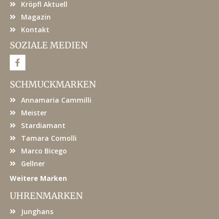
Kröpfl Aktuell
Magazin
Kontakt
SOZIALE MEDIEN
F
a
c
e
SCHMUCKMARKEN
b
o
Annamaria Cammilli
o
k
Meister
Stardiamant
Tamara Comolli
Marco Bicego
Gellner
Weitere Marken
UHRENMARKEN
Junghans