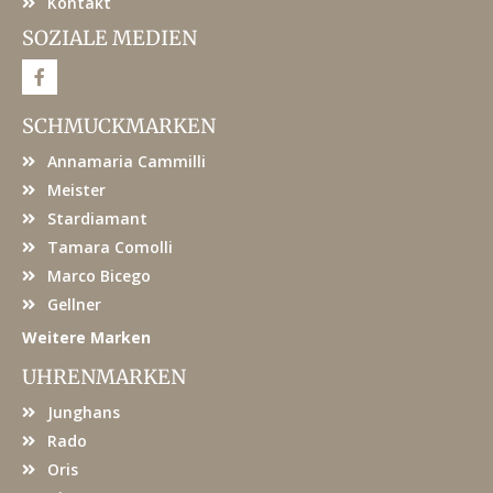
Kontakt
SOZIALE MEDIEN
F
a
c
e
SCHMUCKMARKEN
b
o
Annamaria Cammilli
o
k
Meister
Stardiamant
Tamara Comolli
Marco Bicego
Gellner
Weitere Marken
UHRENMARKEN
Junghans
Rado
Oris