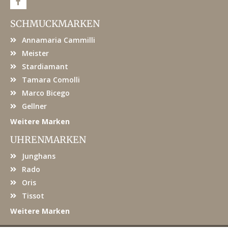
a
c
e
SCHMUCKMARKEN
b
o
Annamaria Cammilli
o
k
Meister
Stardiamant
Tamara Comolli
Marco Bicego
Gellner
Weitere Marken
UHRENMARKEN
Junghans
Rado
Oris
Tissot
Weitere Marken