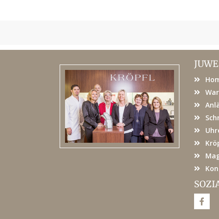
JUWE
Ho
War
Anl
Sch
Uhr
Kröp
Mag
Kon
SOZI
F
a
c