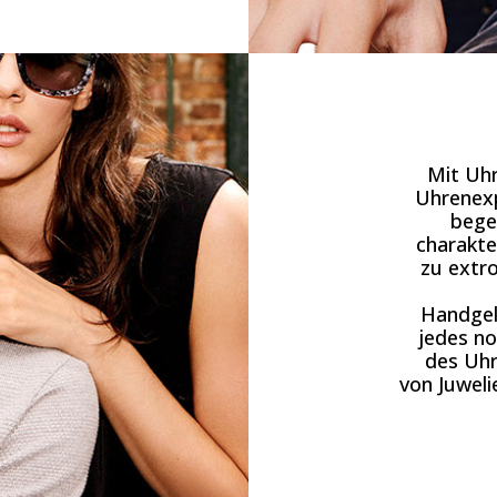
Mit Uhr
Uhrenexp
bege
charakte
zu extr
Handgele
jedes n
des Uhr
von Juweli