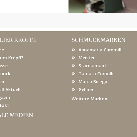
LIER KRÖPFL
SCHMUCKMARKEN
me
Annamaria Cammilli
um Kröpfl?
Meister
ässe
Stardiamant
muck
Tamara Comolli
en
Marco Bicego
fl Aktuell
Gellner
azin
Weitere Marken
takt
ALE MEDIEN