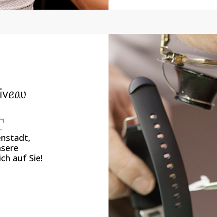
iveau
T
enstadt,
nsere
ch auf Sie!