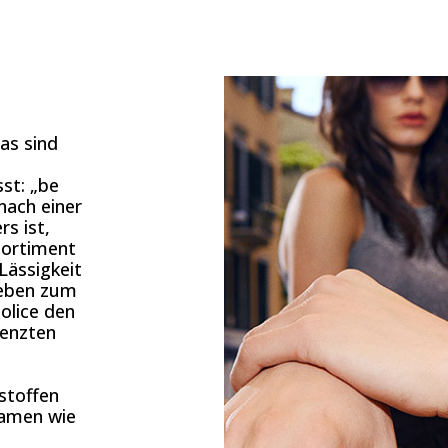
as sind
st: „be
nach einer
rs ist,
Sortiment
 Lässigkeit
 Leben zum
olice den
renzten
stoffen
Namen wie