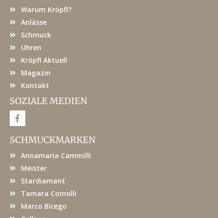
Warum Kröpfl?
Anlässe
Schmuck
Uhren
Kröpfl Aktuell
Magazin
Kontakt
SOZIALE MEDIEN
F
a
c
e
SCHMUCKMARKEN
b
o
Annamaria Cammilli
o
k
Meister
Stardiamant
Tamara Comolli
Marco Bicego