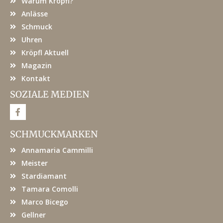
Warum Kröpfl?
Anlässe
Schmuck
Uhren
Kröpfl Aktuell
Magazin
Kontakt
SOZIALE MEDIEN
F
a
c
e
SCHMUCKMARKEN
b
o
Annamaria Cammilli
o
k
Meister
Stardiamant
Tamara Comolli
Marco Bicego
Gellner