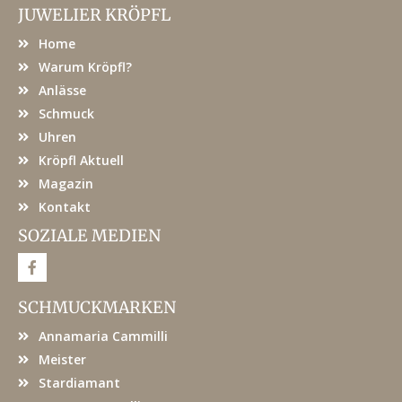
JUWELIER KRÖPFL
Home
Warum Kröpfl?
Anlässe
Schmuck
Uhren
Kröpfl Aktuell
Magazin
Kontakt
SOZIALE MEDIEN
F
a
c
e
SCHMUCKMARKEN
b
o
Annamaria Cammilli
o
k
Meister
Stardiamant