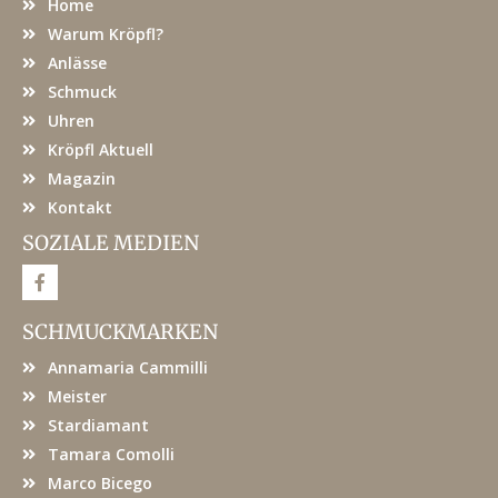
Home
Warum Kröpfl?
Anlässe
Schmuck
Uhren
Kröpfl Aktuell
Magazin
Kontakt
SOZIALE MEDIEN
F
a
c
e
SCHMUCKMARKEN
b
o
Annamaria Cammilli
o
k
Meister
Stardiamant
Tamara Comolli
Marco Bicego