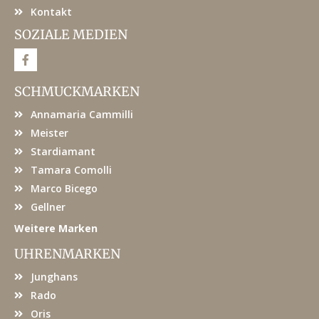
Kontakt
SOZIALE MEDIEN
F
a
c
e
SCHMUCKMARKEN
b
o
Annamaria Cammilli
o
k
Meister
Stardiamant
Tamara Comolli
Marco Bicego
Gellner
Weitere Marken
UHRENMARKEN
Junghans
Rado
Oris