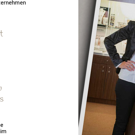
nternehmen
t
u
ns
le
eim