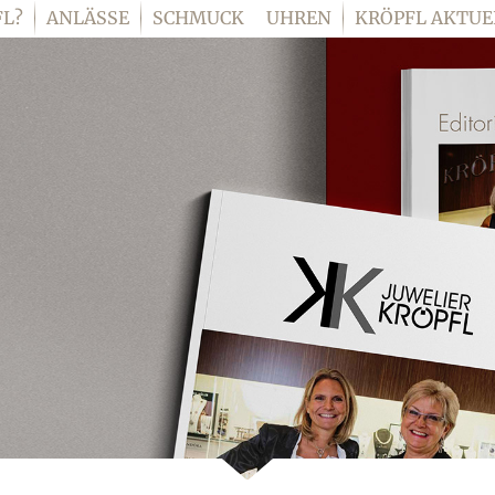
L?
ANLÄSSE
SCHMUCK
UHREN
KRÖPFL AKTUE