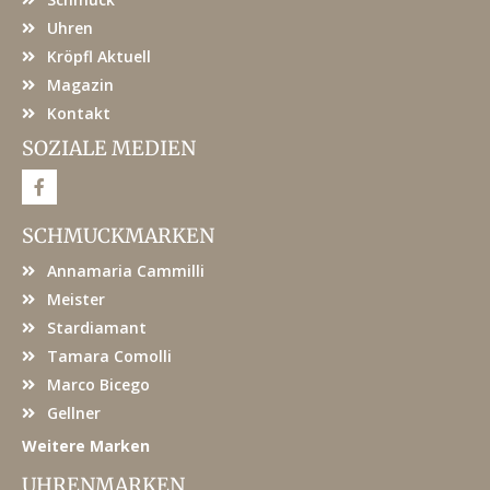
Uhren
Kröpfl Aktuell
Magazin
Kontakt
SOZIALE MEDIEN
F
a
c
e
SCHMUCKMARKEN
b
o
Annamaria Cammilli
o
k
Meister
Stardiamant
Tamara Comolli
Marco Bicego
Gellner
Weitere Marken
UHRENMARKEN