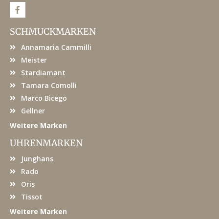
F
a
c
e
SCHMUCKMARKEN
b
o
Annamaria Cammilli
o
k
Meister
Stardiamant
Tamara Comolli
Marco Bicego
Gellner
Weitere Marken
UHRENMARKEN
Junghans
Rado
Oris
Tissot
Weitere Marken