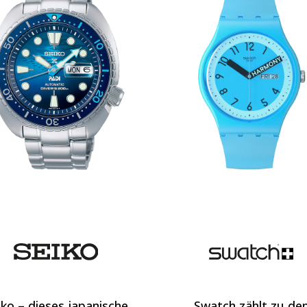
iko – dieses japanische
Swatch zählt zu de