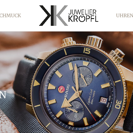
SCHMUCK
UHRE
N