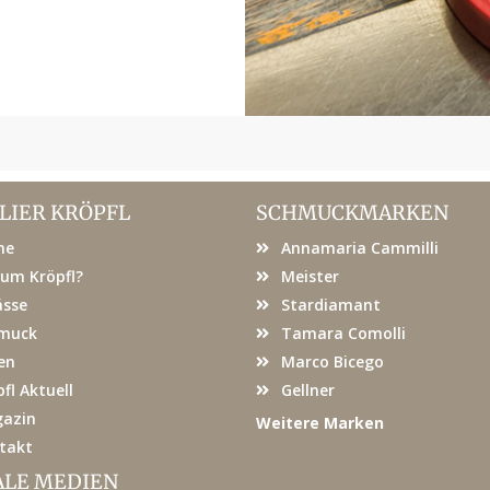
LIER KRÖPFL
SCHMUCKMARKEN
me
Annamaria Cammilli
um Kröpfl?
Meister
ässe
Stardiamant
muck
Tamara Comolli
en
Marco Bicego
fl Aktuell
Gellner
azin
Weitere Marken
takt
ALE MEDIEN