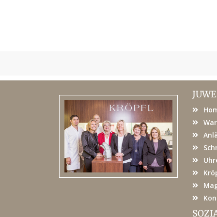
JUWE
Ho
War
Anl
Sch
Uhr
Kröp
Mag
Kon
SOZI