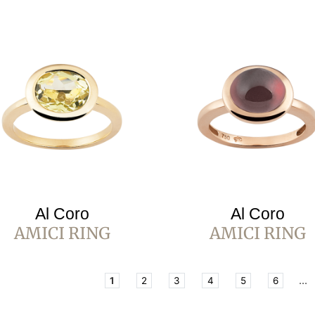
Al Coro
Al Coro
AMICI RING
AMICI RING
...
1
2
3
4
5
6