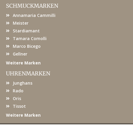
e
SCHMUCKMARKEN
b
o
Annamaria Cammilli
o
k
Meister
Stardiamant
Tamara Comolli
Marco Bicego
Gellner
Weitere Marken
UHRENMARKEN
Junghans
Rado
Oris
Tissot
Weitere Marken
© JUWELIER KRÖPFL
|
DATENSCHUTZ
|
IMPRESSUM