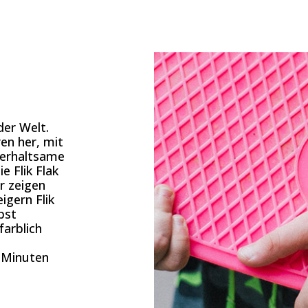
der Welt.
ren her, mit
terhaltsame
ie Flik Flak
r zeigen
igern Flik
bst
farblich
 Minuten