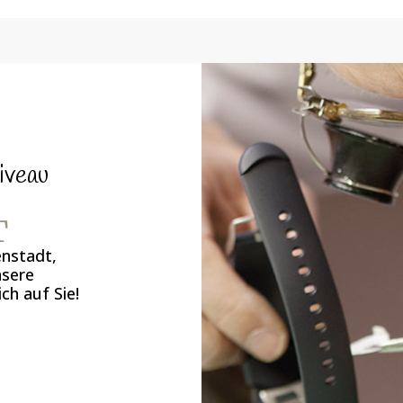
iveau
T
enstadt,
nsere
ch auf Sie!