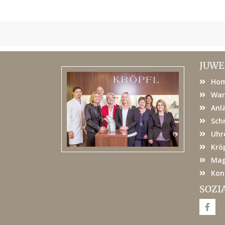
JUWE
Ho
War
Anl
Sch
Uhr
Kröp
Mag
Kon
SOZI
F
a
c