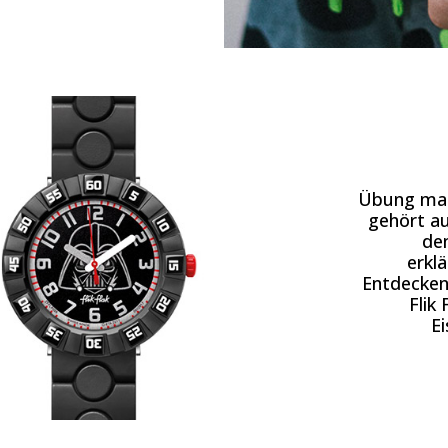
Übung mach
gehört au
de
erkl
Entdecken 
Flik 
E