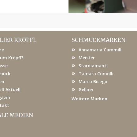
LIER KRÖPFL
SCHMUCKMARKEN
me
Annamaria Cammilli
um Kröpfl?
Meister
ässe
Stardiamant
muck
Tamara Comolli
en
Marco Bicego
fl Aktuell
Gellner
azin
Weitere Marken
takt
ALE MEDIEN