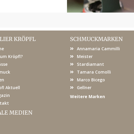
LIER KRÖPFL
SCHMUCKMARKEN
me
Annamaria Cammilli
um Kröpfl?
Meister
ässe
Stardiamant
muck
Tamara Comolli
en
Marco Bicego
fl Aktuell
Gellner
azin
Weitere Marken
takt
ALE MEDIEN