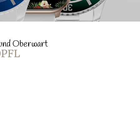
 und Oberwart
ÖPFL