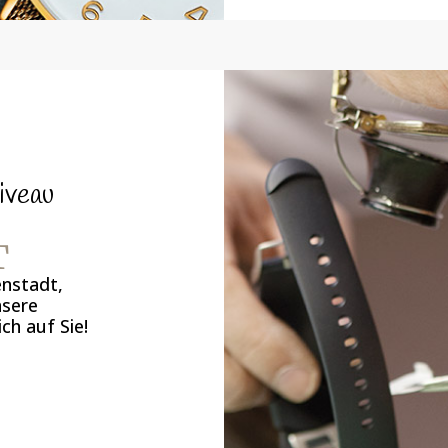
iveau
T
enstadt,
nsere
ch auf Sie!