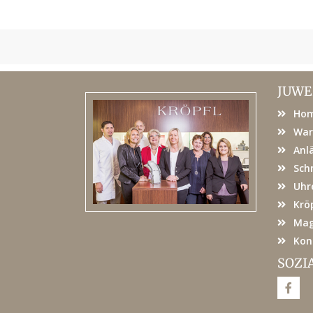
JUWE
Ho
War
Anl
Sch
Uhr
Kröp
Mag
Kon
SOZI
F
a
c