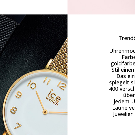
Trendb
Uhrenmode
Farbe
goldfarbe
Stil eine
Das ein
spiegelt s
400 versch
über
jedem U
Laune ve
Juwelier