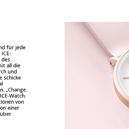
nd für jede
 ICE-
e des
t all die
rch und
e schicke
al
n. „Change.
 ICE-Watch.
tionen von
on einer
 über