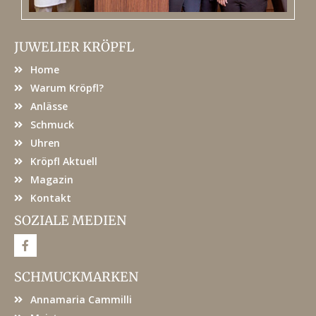
JUWELIER KRÖPFL
Home
Warum Kröpfl?
Anlässe
Schmuck
Uhren
Kröpfl Aktuell
Magazin
Kontakt
SOZIALE MEDIEN
F
a
c
e
SCHMUCKMARKEN
b
o
Annamaria Cammilli
o