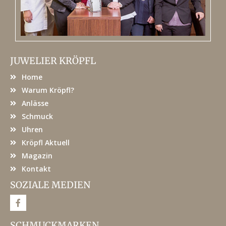
JUWELIER KRÖPFL
Home
Warum Kröpfl?
Anlässe
Schmuck
Uhren
Kröpfl Aktuell
Magazin
Kontakt
SOZIALE MEDIEN
F
a
c
e
SCHMUCKMARKEN