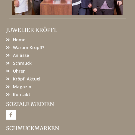
JUWELIER KRÖPFL
Home
Warum Kröpfl?
Anlässe
Schmuck
Uhren
Kröpfl Aktuell
Magazin
Kontakt
SOZIALE MEDIEN
F
a
c
e
SCHMUCKMARKEN
b