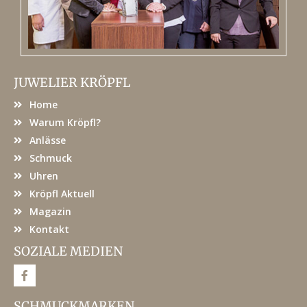
JUWELIER KRÖPFL
Home
Warum Kröpfl?
Anlässe
Schmuck
Uhren
Kröpfl Aktuell
Magazin
Kontakt
SOZIALE MEDIEN
F
a
c
e
SCHMUCKMARKEN