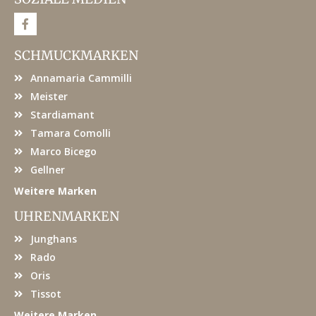
F
a
c
e
SCHMUCKMARKEN
b
o
Annamaria Cammilli
o
k
Meister
Stardiamant
Tamara Comolli
Marco Bicego
Gellner
Weitere Marken
UHRENMARKEN
Junghans
Rado
Oris
Tissot
Weitere Marken