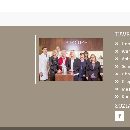
JUWE
Ho
War
Anl
Sch
Uhr
Kröp
Mag
Kon
SOZI
F
a
c
e