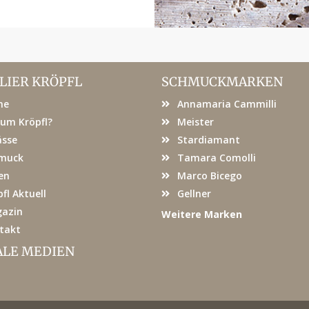
LIER KRÖPFL
SCHMUCKMARKEN
me
Annamaria Cammilli
um Kröpfl?
Meister
ässe
Stardiamant
muck
Tamara Comolli
en
Marco Bicego
fl Aktuell
Gellner
azin
Weitere Marken
takt
ALE MEDIEN