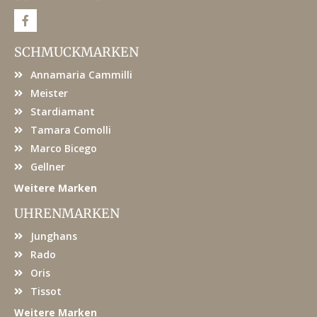
F
a
c
e
SCHMUCKMARKEN
b
o
Annamaria Cammilli
o
k
Meister
Stardiamant
Tamara Comolli
Marco Bicego
Gellner
Weitere Marken
UHRENMARKEN
Junghans
Rado
Oris
Tissot
Weitere Marken