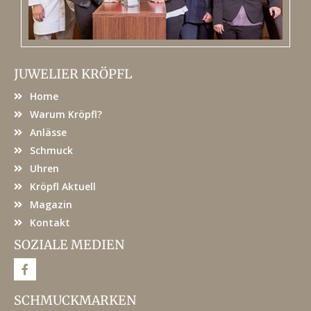
JUWELIER KRÖPFL
Home
Warum Kröpfl?
Anlässe
Schmuck
Uhren
Kröpfl Aktuell
Magazin
Kontakt
SOZIALE MEDIEN
F
a
c
e
SCHMUCKMARKEN
b