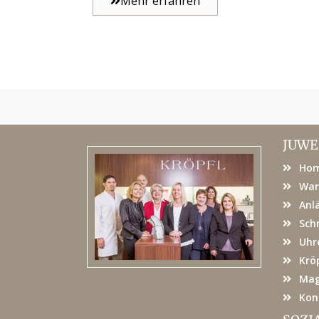
Mehr erfahren
JUWE
Ho
War
Anl
Sch
Uhr
Kröp
Mag
Kon