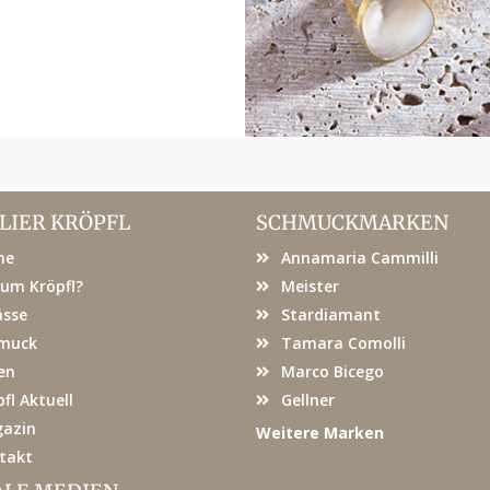
LIER KRÖPFL
SCHMUCKMARKEN
me
Annamaria Cammilli
um Kröpfl?
Meister
ässe
Stardiamant
muck
Tamara Comolli
en
Marco Bicego
fl Aktuell
Gellner
azin
Weitere Marken
takt