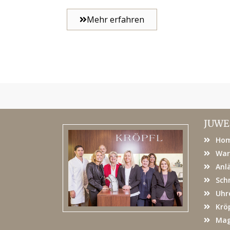
Mehr erfahren
JUWE
Ho
War
Anl
Sch
Uhr
Kröp
Mag