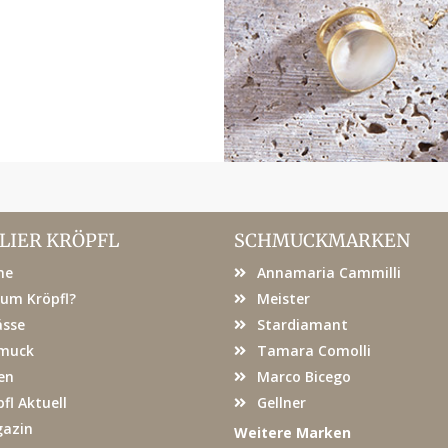
LIER KRÖPFL
SCHMUCKMARKEN
me
Annamaria Cammilli
um Kröpfl?
Meister
ässe
Stardiamant
muck
Tamara Comolli
en
Marco Bicego
fl Aktuell
Gellner
azin
Weitere Marken