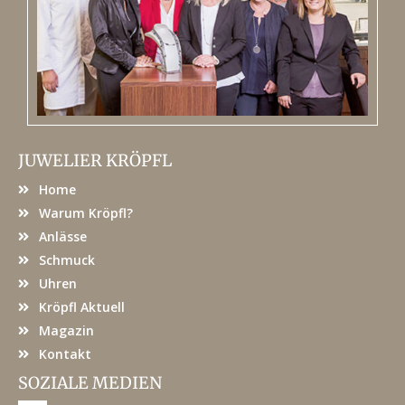
JUWELIER KRÖPFL
Home
Warum Kröpfl?
Anlässe
Schmuck
Uhren
Kröpfl Aktuell
Magazin
Kontakt
SOZIALE MEDIEN