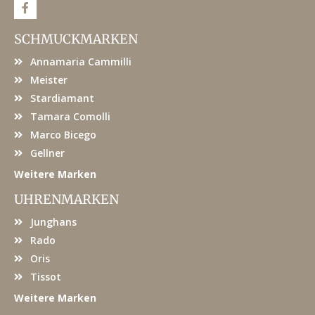
F
a
c
e
SCHMUCKMARKEN
b
o
Annamaria Cammilli
o
k
Meister
Stardiamant
Tamara Comolli
Marco Bicego
Gellner
Weitere Marken
UHRENMARKEN
Junghans
Rado
Oris
Tissot
Weitere Marken