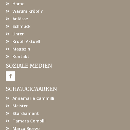
Home
Warum Kröpfl?
Anlässe
Schmuck
Uhren
Kröpfl Aktuell
Magazin
Kontakt
SOZIALE MEDIEN
F
a
c
e
SCHMUCKMARKEN
b
o
Annamaria Cammilli
o
k
Meister
Stardiamant
Tamara Comolli
Marco Bicego