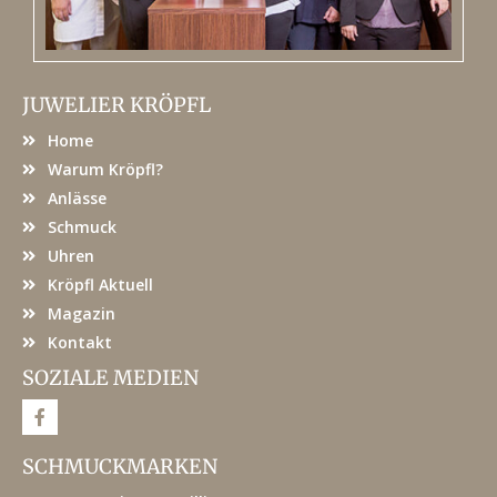
JUWELIER KRÖPFL
Home
Warum Kröpfl?
Anlässe
Schmuck
Uhren
Kröpfl Aktuell
Magazin
Kontakt
SOZIALE MEDIEN
F
a
c
e
SCHMUCKMARKEN
b
o