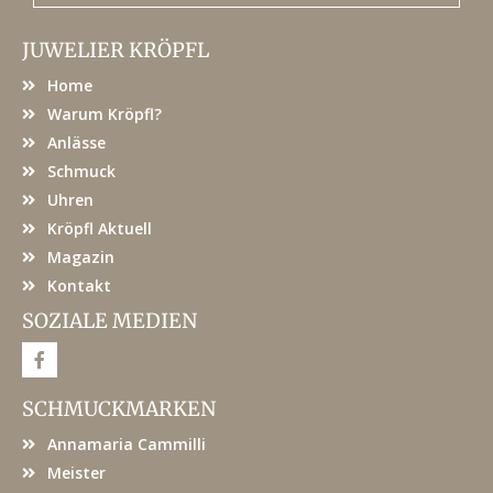
JUWELIER KRÖPFL
Home
Warum Kröpfl?
Anlässe
Schmuck
Uhren
Kröpfl Aktuell
Magazin
Kontakt
SOZIALE MEDIEN
F
a
c
e
SCHMUCKMARKEN
b
o
Annamaria Cammilli
o
k
Meister