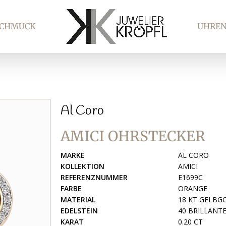
SCHMUCK
UHRE
Al Coro
AMICI OHRSTECKER
MARKE
AL CORO
KOLLEKTION
AMICI
REFERENZNUMMER
E1699C
FARBE
ORANGE
MATERIAL
18 KT GELBG
EDELSTEIN
40 BRILLANTEN
KARAT
0.20 CT