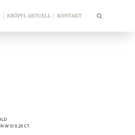
N
KRÖPFL AKTUELL
KONTAKT
Suche
OLD
 W SI 0.20 CT.