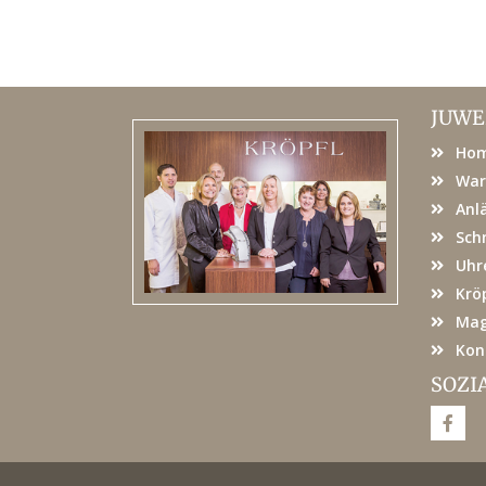
JUWE
Ho
War
Anl
Sch
Uhr
Kröp
Mag
Kon
SOZI
F
a
c
e
b