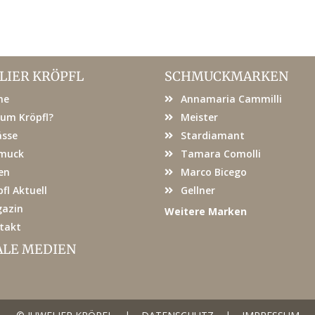
LIER KRÖPFL
SCHMUCKMARKEN
me
Annamaria Cammilli
um Kröpfl?
Meister
ässe
Stardiamant
muck
Tamara Comolli
en
Marco Bicego
fl Aktuell
Gellner
azin
Weitere Marken
takt
ALE MEDIEN