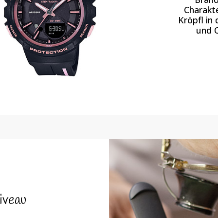
Charakt
Kröpfl in 
und O
iveau