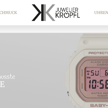
SCHMUCK
UHRE
wusste
E