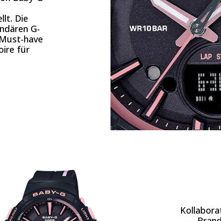
lt. Die
endären G-
 Must-have
oire für
Kollabora
Brand