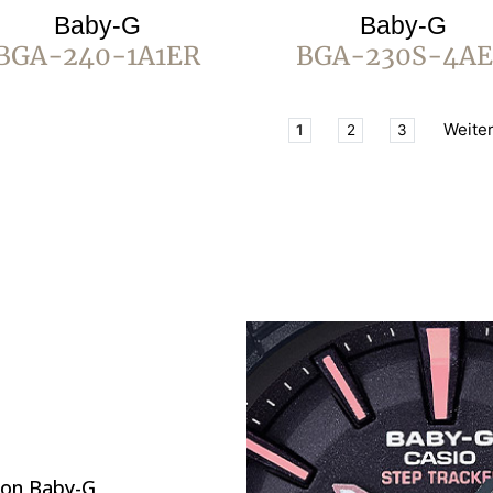
Baby-G
Baby-G
BGA-240-1A1ER
BGA-230S-4A
Weite
1
2
3
tion Baby-G