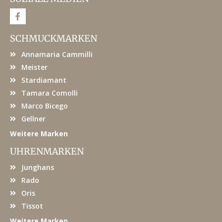
F
a
c
e
SCHMUCKMARKEN
b
o
Annamaria Cammilli
o
k
Meister
Stardiamant
Tamara Comolli
Marco Bicego
Gellner
Weitere Marken
UHRENMARKEN
Junghans
Rado
Oris
Tissot
Weitere Marken