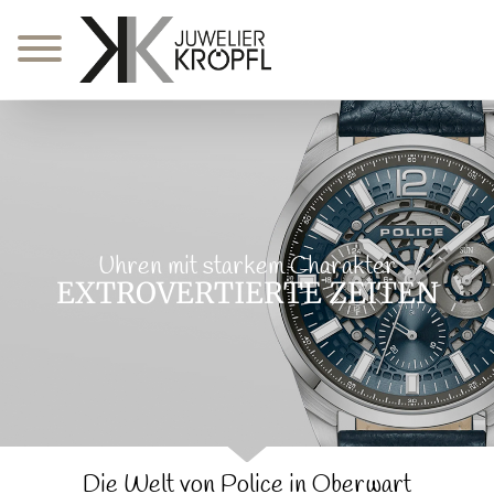
Zum
Inhalt
springen
Uhren mit starkem Charakter
EXTROVERTIERTE ZEITEN
Die Welt von Police in Oberwart