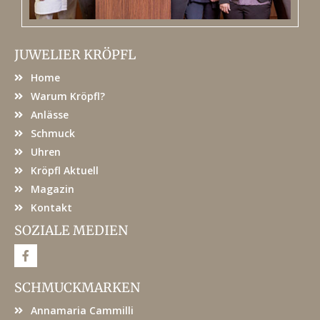
JUWELIER KRÖPFL
Home
Warum Kröpfl?
Anlässe
Schmuck
Uhren
Kröpfl Aktuell
Magazin
Kontakt
SOZIALE MEDIEN
F
a
c
e
SCHMUCKMARKEN
b
o
Annamaria Cammilli
o