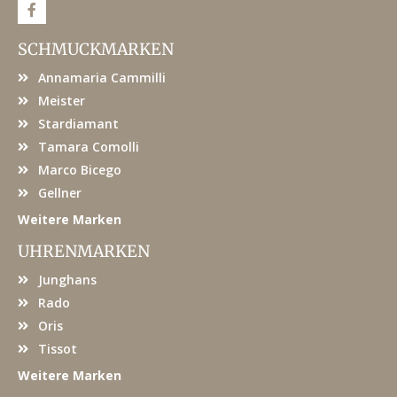
F
a
c
e
SCHMUCKMARKEN
b
o
Annamaria Cammilli
o
k
Meister
Stardiamant
Tamara Comolli
Marco Bicego
Gellner
Weitere Marken
UHRENMARKEN
Junghans
Rado
Oris
Tissot
Weitere Marken