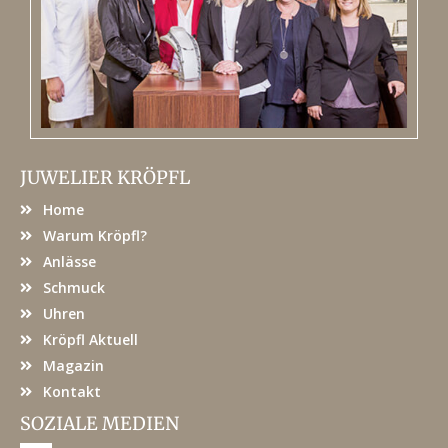
JUWELIER KRÖPFL
Home
Warum Kröpfl?
Anlässe
Schmuck
Uhren
Kröpfl Aktuell
Magazin
Kontakt
SOZIALE MEDIEN