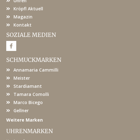
Uhren
Kröpfl Aktuell
Magazin
Kontakt
SOZIALE MEDIEN
F
a
c
e
SCHMUCKMARKEN
b
o
Annamaria Cammilli
o
k
Meister
Stardiamant
Tamara Comolli
Marco Bicego
Gellner
Weitere Marken
UHRENMARKEN