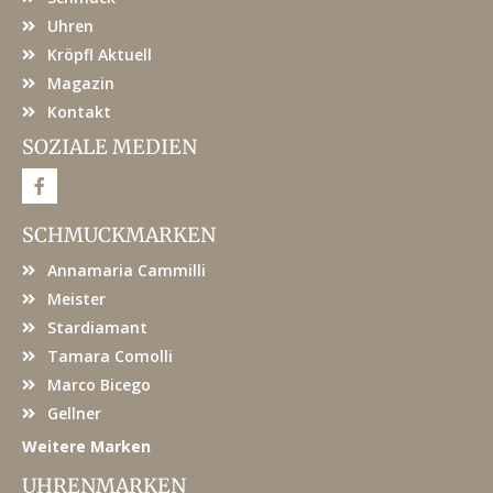
Uhren
Kröpfl Aktuell
Magazin
Kontakt
SOZIALE MEDIEN
F
a
c
e
SCHMUCKMARKEN
b
o
Annamaria Cammilli
o
k
Meister
Stardiamant
Tamara Comolli
Marco Bicego
Gellner
Weitere Marken
UHRENMARKEN