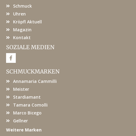
Schmuck
Uhren
Kröpfl Aktuell
Magazin
Kontakt
SOZIALE MEDIEN
F
a
c
e
SCHMUCKMARKEN
b
o
Annamaria Cammilli
o
k
Meister
Stardiamant
Tamara Comolli
Marco Bicego
Gellner
Weitere Marken