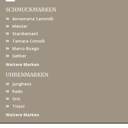
c
e
SCHMUCKMARKEN
b
o
Annamaria Cammilli
o
k
Meister
Stardiamant
Tamara Comolli
Marco Bicego
Gellner
Weitere Marken
UHRENMARKEN
Junghans
Rado
Oris
Tissot
Weitere Marken