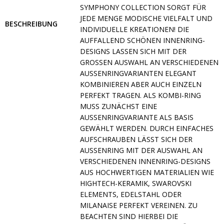
MPHONY COLLECTION SORGT FÜR JE
DE MENGE MODISCHE VIELFALT UND IN
BESCHREIBUNG
DIVIDUELLE KREATIONEN! DIE AU
FFALLEND SCHÖNEN INNENRING-DE
SIGNS LASSEN SICH MIT DER GR
OSSEN AUSWAHL AN VERSCHIEDENEN AUSS
ENRINGVARIANTEN ELEGANT KOMB
INIEREN ABER AUCH EINZELN PERF
EKT TRAGEN. ALS KOMBI-RING MUSS
ZUNÄCHST EINE AUSSE
NRINGVARIANTE ALS BASIS GEWÄH
LT WERDEN. DURCH EINFACHES AUFSC
HRAUBEN LÄSST SICH DER AUSSEN
RING MIT DER AUSWAHL AN VERSCH
IEDENEN INNENRING-DESIGNS AUS HO
CHWERTIGEN MATERIALIEN WIE HIGHTE
CH-KERAMIK, SWAROVSKI ELEMEN
TS, EDELSTAHL ODER MILANA
ISE PERFEKT VEREINEN. ZU BEACHT
EN SIND HIERBEI DIE UNTERS