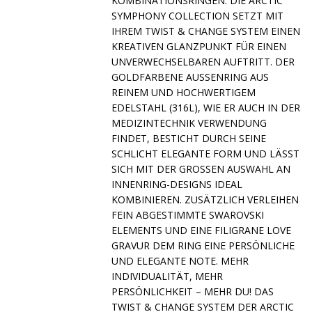
KOMBINATIONSRINGEN. DIE ARCTIC
SYMPHONY COLLECTION SETZT MIT
IHREM TWIST & CHANGE SYSTEM EINEN
KREATIVEN GLANZPUNKT FÜR EINEN
UNVERWECHSELBAREN AUFTRITT. DER
GOLDFARBENE AUSSENRING AUS R
EINEM UND HOCHWERTIGEM E
DELSTAHL (316L), WIE ER AUCH IN DER M
EDIZINTECHNIK VERWENDUNG F
INDET, BESTICHT DURCH SEINE S
CHLICHT ELEGANTE FORM UND LÄSST S
ICH MIT DER GROSSEN AUSWAHL AN IN
NENRING-DESIGNS IDEAL KO
MBINIEREN. ZUSÄTZLICH VERLEIHEN FE
IN ABGESTIMMTE SWAROVSKI EL
EMENTS UND EINE FILIGRANE LOVE GR
AVUR DEM RING EINE PERSÖNLICHE UN
D ELEGANTE NOTE. MEHR IN
DIVIDUALITÄT, MEHR PE
RSÖNLICHKEIT – MEHR DU! DAS TW
IST & CHANGE SYSTEM DER ARCTIC SY