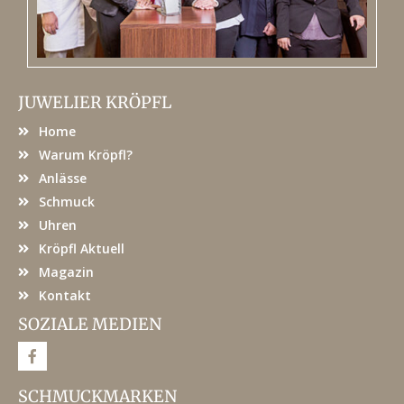
JUWELIER KRÖPFL
Home
Warum Kröpfl?
Anlässe
Schmuck
Uhren
Kröpfl Aktuell
Magazin
Kontakt
SOZIALE MEDIEN
F
a
c
e
SCHMUCKMARKEN