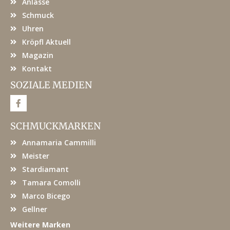
Anlässe
Schmuck
Uhren
Kröpfl Aktuell
Magazin
Kontakt
SOZIALE MEDIEN
F
a
c
e
SCHMUCKMARKEN
b
o
Annamaria Cammilli
o
k
Meister
Stardiamant
Tamara Comolli
Marco Bicego
Gellner
Weitere Marken