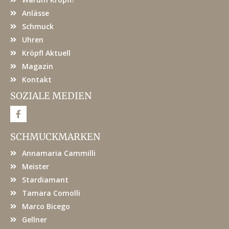
Anlässe
Schmuck
Uhren
Kröpfl Aktuell
Magazin
Kontakt
SOZIALE MEDIEN
F
a
c
e
SCHMUCKMARKEN
b
o
Annamaria Cammilli
o
k
Meister
Stardiamant
Tamara Comolli
Marco Bicego
Gellner