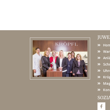
JUWE
Ho
War
Anl
Sch
Uhr
Kröp
Mag
Kon
SOZI
F
a