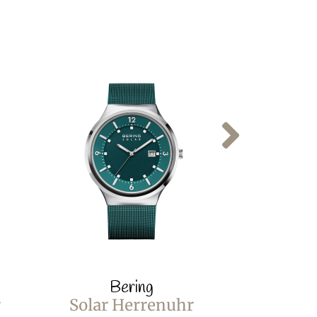
Bering
B
r
Solar Herrenuhr
Solar 