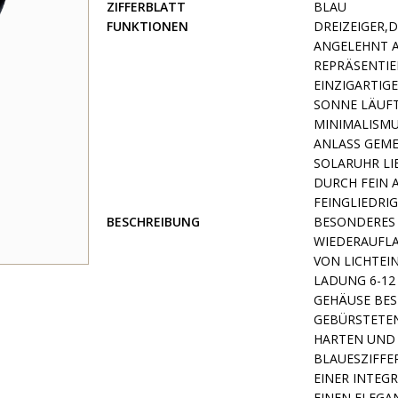
ZIFFERBLATT
BLAU
FUNKTIONEN
DREIZEIGER,
ANGELEHNT A
REPRÄSENTIE
EINZIGARTIG
SONNE LÄUFT
MINIMALISMU
ANLASS GEME
SOLARUHR LI
DURCH FEIN 
FEINGLIEDRI
BESCHREIBUNG
BESONDERES 
WIEDERAUFLA
VON LICHTEI
LADUNG 6-12
GEHÄUSE BES
GEBÜRSTETEN
HARTEN UND 
BLAUESZIFFE
EINER INTEG
EINEN ELEGA