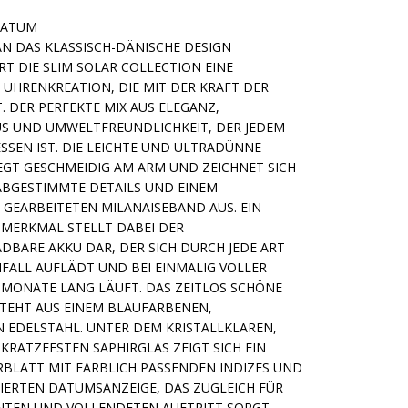
DATUM
N DAS KLASSISCH-DÄNISCHE DESIGN
RT DIE SLIM SOLAR COLLECTION EINE
E UHRENKREATION, DIE MIT DER KRAFT DER
. DER PERFEKTE MIX AUS ELEGANZ,
S UND UMWELTFREUNDLICHKEIT, DER JEDEM
SSEN IST. DIE LEICHTE UND ULTRADÜNNE
EGT GESCHMEIDIG AM ARM UND ZEICHNET SICH
ABGESTIMMTE DETAILS UND EINEM
G GEARBEITETEN MILANAISEBAND AUS. EIN
MERKMAL STELLT DABEI DER
DBARE AKKU DAR, DER SICH DURCH JEDE ART
NFALL AUFLÄDT UND BEI EINMALIG VOLLER
 MONATE LANG LÄUFT. DAS ZEITLOS SCHÖNE
TEHT AUS EINEM BLAUFARBENEN,
 EDELSTAHL. UNTER DEM KRISTALLKLAREN,
KRATZFESTEN SAPHIRGLAS ZEIGT SICH EIN
RBLATT MIT FARBLICH PASSENDEN INDIZES UND
RIERTEN DATUMSANZEIGE, DAS ZUGLEICH FÜR
NTEN UND VOLLENDETEN AUFTRITT SORGT.