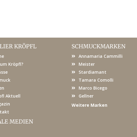
LIER KRÖPFL
SCHMUCKMARKEN
me
Annamaria Cammilli
um Kröpfl?
Meister
ässe
Stardiamant
muck
Tamara Comolli
en
Marco Bicego
fl Aktuell
Gellner
azin
Weitere Marken
takt
ALE MEDIEN