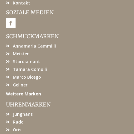
Kontakt
SOZIALE MEDIEN
F
a
c
e
SCHMUCKMARKEN
b
o
Annamaria Cammilli
o
k
Meister
Stardiamant
Tamara Comolli
Marco Bicego
Gellner
Weitere Marken
UHRENMARKEN
Junghans
Rado
Oris