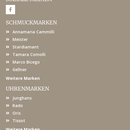
F
a
c
e
SCHMUCKMARKEN
b
o
Annamaria Cammilli
o
k
Meister
Stardiamant
Tamara Comolli
Marco Bicego
Gellner
Weitere Marken
UHRENMARKEN
Junghans
Rado
Oris
Tissot
Weitere Marken