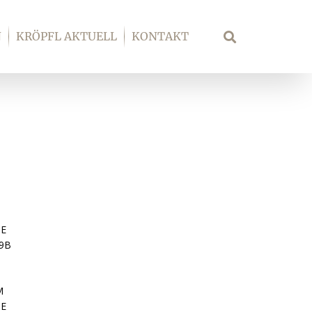
N
KRÖPFL AKTUELL
KONTAKT
Suche
GE
9B
M
SE