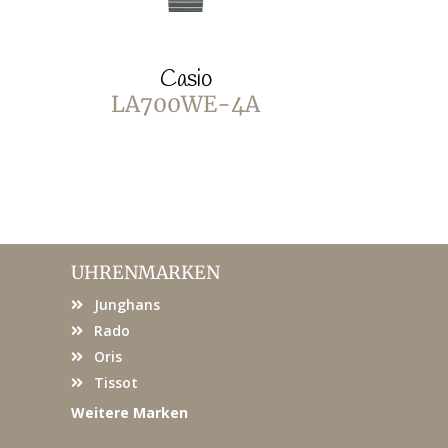
Casio
C
LA700WE-4A
LA70
UHRENMARKEN
Junghans
Rado
Oris
Tissot
Weitere Marken