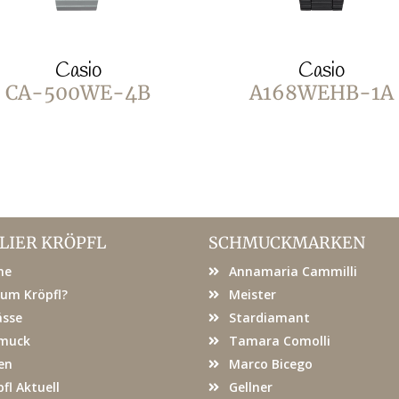
Casio
Casio
CA-500WE-4B
A168WEHB-1A
LIER KRÖPFL
SCHMUCKMARKEN
me
Annamaria Cammilli
um Kröpfl?
Meister
ässe
Stardiamant
muck
Tamara Comolli
en
Marco Bicego
fl Aktuell
Gellner