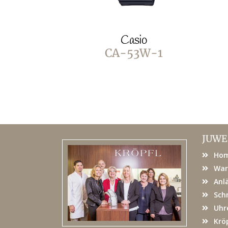
Casio
CA-53W-1
JUWE
Ho
War
Anl
Sch
Uhr
Kröp