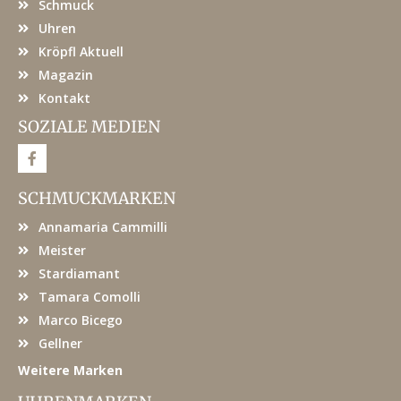
Schmuck
Uhren
Kröpfl Aktuell
Magazin
Kontakt
SOZIALE MEDIEN
F
a
c
e
SCHMUCKMARKEN
b
o
Annamaria Cammilli
o
k
Meister
Stardiamant
Tamara Comolli
Marco Bicego
Gellner
Weitere Marken