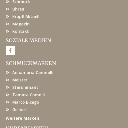
Schmuck
Uhren
Kröpfl Aktuell
Magazin
Kontakt
SOZIALE MEDIEN
F
a
c
e
SCHMUCKMARKEN
b
o
Annamaria Cammilli
o
k
Meister
Stardiamant
Tamara Comolli
Marco Bicego
Gellner
Weitere Marken