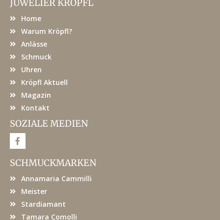
JUWELIER KRÖPFL
Home
Warum Kröpfl?
Anlässe
Schmuck
Uhren
Kröpfl Aktuell
Magazin
Kontakt
SOZIALE MEDIEN
F
a
c
e
SCHMUCKMARKEN
b
o
Annamaria Cammilli
o
k
Meister
Stardiamant
Tamara Comolli